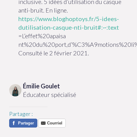
inclusive. 5 idées d’utilisation du casque
anti-bruit. En ligne.
https://www.bloghoptoys.fr/5-idees-
dutilisation-casque-nti-bruit#:~:text
=L’effet%20apaisa
nt%20du%20port,d’%C3%A9motions%20li
Consulté le 2 février 2021.
Émilie
Goulet
Éducateur spécialisé
Partager
:
Partager
Courriel