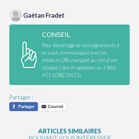
Gaétan
Fradet
CONSEIL
Pour davantage de renseignements à
ce sujet, communiquez avec un
médecin ORL exerçant au sein d'une
clinique Lobe en appelant au 1 866
411-LOBE (5623).
Partager
:
Partager
Courriel
ARTICLES SIMILAIRES
POUVANT VOUS INTÉRESSER