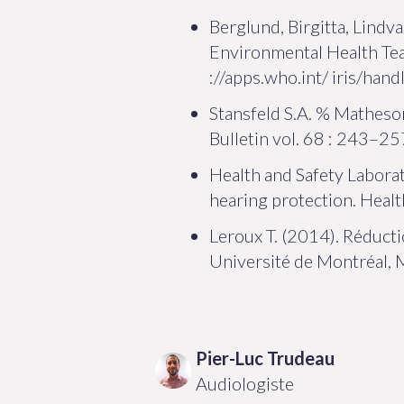
Berglund, Birgitta, Lindv
Environmental Health Tea
://apps.who.int/ iris/h
Stansfeld S.A. % Matheson
Bulletin vol. 68 : 243–25
Health and Safety Laborat
hearing protection. Heal
Leroux T. (2014). Réducti
Université de Montréal, 
Pier-Luc
Trudeau
Audiologiste