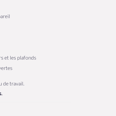
areil
s et les plafonds
vertes
 de travail.
s.