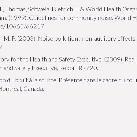
all, Thomas, Schwela, Dietrich H & World Health Orga
m. (1999). Guidelines for community noise. World He
andle/10665/66217
 M. P. (2003). Noise pollution : non-auditory effects 
7
ory for the Health and Safety Executive. (2009). Rea
th and Safety Executive, Report RR720.
on du bruit à la source. Présenté dans le cadre du co
Montréal, Canada.