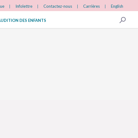
gue
Infolettre
Contactez-nous
Carrières
English
AUDITION DES ENFANTS